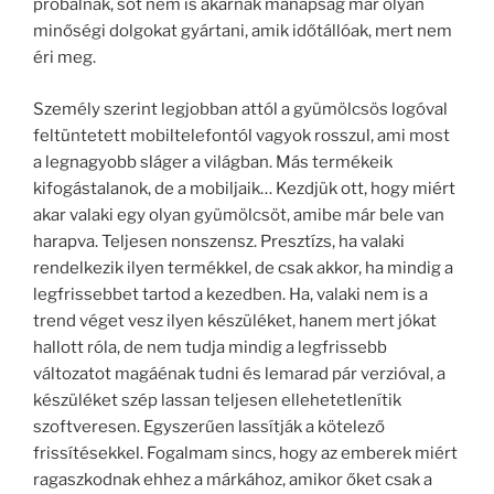
próbálnak, sőt nem is akarnak manapság már olyan
minőségi dolgokat gyártani, amik időtállóak, mert nem
éri meg.
Személy szerint legjobban attól a gyümölcsös logóval
feltüntetett mobiltelefontól vagyok rosszul, ami most
a legnagyobb sláger a világban. Más termékeik
kifogástalanok, de a mobiljaik… Kezdjük ott, hogy miért
akar valaki egy olyan gyümölcsöt, amibe már bele van
harapva. Teljesen nonszensz. Presztízs, ha valaki
rendelkezik ilyen termékkel, de csak akkor, ha mindig a
legfrissebbet tartod a kezedben. Ha, valaki nem is a
trend véget vesz ilyen készüléket, hanem mert jókat
hallott róla, de nem tudja mindig a legfrissebb
változatot magáénak tudni és lemarad pár verzióval, a
készüléket szép lassan teljesen ellehetetlenítik
szoftveresen. Egyszerűen lassítják a kötelező
frissítésekkel. Fogalmam sincs, hogy az emberek miért
ragaszkodnak ehhez a márkához, amikor őket csak a