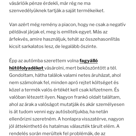
vásárlóik pénze érdekli, már rég ne ma
szenvedélyüknek tartják a saját termékeiket.
Van azért még remény a piacon, hogy ne csak a negatív
példával járjak el, meg is említek egyet. Más az
árfekvés, amire használjuk, tehát az összehasonlítás
kicsit sarkalatos lesz, de legalább őszinte.
Épp az autómba szerettem volna
fagyálló
hűtőfolyadékot
vásárolni, mert beköszöntött a tél.
Gondoltam, hátha találok valami netes áruházat, ahol
nem számolnak fel, minden apró rejtet költséget és
közel a termék valós értékét kell csak kifizetnem. És
valóban létezett ilyen. Nagyon frankó oldalt találtam,
ahol az árak a valóságot mutatják és akár személyesen
is át tudom venni egy autósboltjukba, ha netán
ellenőrizni szeretném. A honlapra visszatérve, nagyon
jól áttekinthető és hatalmas választék tárult elém. A
rendelés során merültek fel problémák, de az