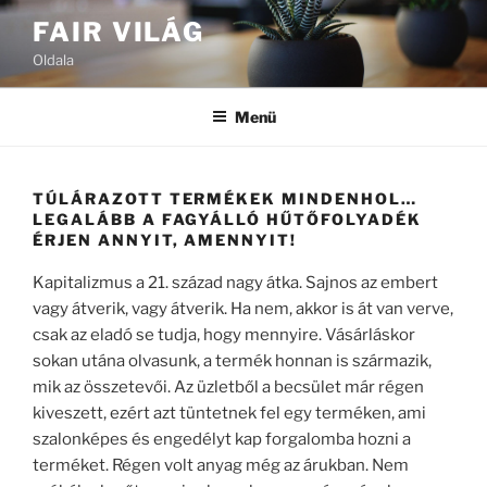
Tartalomhoz
FAIR VILÁG
Oldala
Menü
TÚLÁRAZOTT TERMÉKEK MINDENHOL…
LEGALÁBB A FAGYÁLLÓ HŰTŐFOLYADÉK
ÉRJEN ANNYIT, AMENNYIT!
Kapitalizmus a 21. század nagy átka. Sajnos az embert
vagy átverik, vagy átverik. Ha nem, akkor is át van verve,
csak az eladó se tudja, hogy mennyire. Vásárláskor
sokan utána olvasunk, a termék honnan is származik,
mik az összetevői. Az üzletből a becsület már régen
kiveszett, ezért azt tüntetnek fel egy terméken, ami
szalonképes és engedélyt kap forgalomba hozni a
terméket. Régen volt anyag még az árukban. Nem