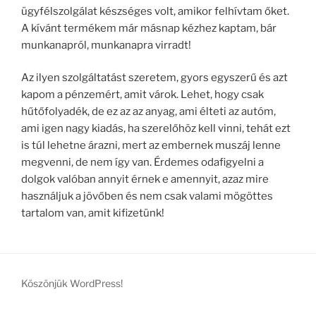
ügyfélszolgálat készséges volt, amikor felhívtam őket.
A kívánt termékem már másnap kézhez kaptam, bár
munkanapról, munkanapra virradt!
Az ilyen szolgáltatást szeretem, gyors egyszerű és azt
kapom a pénzemért, amit várok. Lehet, hogy csak
hűtőfolyadék, de ez az az anyag, ami élteti az autóm,
ami igen nagy kiadás, ha szerelőhöz kell vinni, tehát ezt
is túl lehetne árazni, mert az embernek muszáj lenne
megvenni, de nem így van. Érdemes odafigyelni a
dolgok valóban annyit érnek e amennyit, azaz mire
használjuk a jövőben és nem csak valami mögöttes
tartalom van, amit kifizetünk!
Köszönjük WordPress!