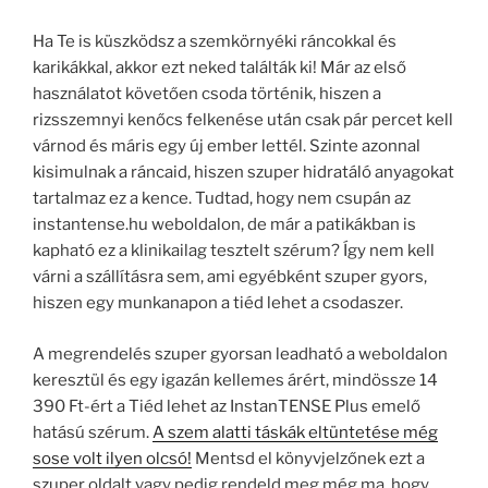
Ha Te is küszködsz a szemkörnyéki ráncokkal és
karikákkal, akkor ezt neked találták ki! Már az első
használatot követően csoda történik, hiszen a
rizsszemnyi kenőcs felkenése után csak pár percet kell
várnod és máris egy új ember lettél. Szinte azonnal
kisimulnak a ráncaid, hiszen szuper hidratáló anyagokat
tartalmaz ez a kence. Tudtad, hogy nem csupán az
instantense.hu weboldalon, de már a patikákban is
kapható ez a klinikailag tesztelt szérum? Így nem kell
várni a szállításra sem, ami egyébként szuper gyors,
hiszen egy munkanapon a tiéd lehet a csodaszer.
A megrendelés szuper gyorsan leadható a weboldalon
keresztül és egy igazán kellemes árért, mindössze 14
390 Ft-ért a Tiéd lehet az InstanTENSE Plus emelő
hatású szérum.
A szem alatti táskák eltüntetése még
sose volt ilyen olcsó!
Mentsd el könyvjelzőnek ezt a
szuper oldalt vagy pedig rendeld meg még ma, hogy