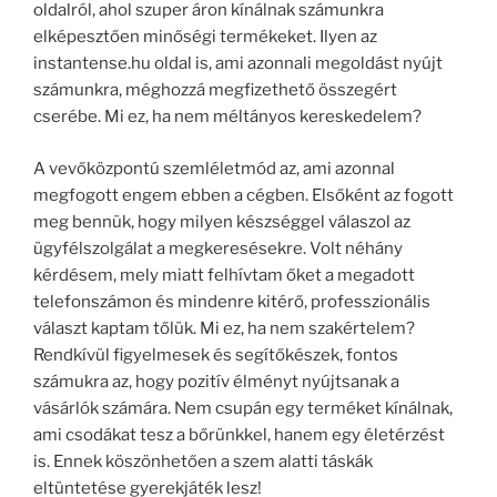
oldalról, ahol szuper áron kínálnak számunkra
elképesztően minőségi termékeket. Ilyen az
instantense.hu oldal is, ami azonnali megoldást nyújt
számunkra, méghozzá megfizethető összegért
cserébe. Mi ez, ha nem méltányos kereskedelem?
A vevőközpontú szemléletmód az, ami azonnal
megfogott engem ebben a cégben. Elsőként az fogott
meg bennük, hogy milyen készséggel válaszol az
ügyfélszolgálat a megkeresésekre. Volt néhány
kérdésem, mely miatt felhívtam őket a megadott
telefonszámon és mindenre kitérő, professzionális
választ kaptam tőlük. Mi ez, ha nem szakértelem?
Rendkívül figyelmesek és segítőkészek, fontos
számukra az, hogy pozitív élményt nyújtsanak a
vásárlók számára. Nem csupán egy terméket kínálnak,
ami csodákat tesz a bőrünkkel, hanem egy életérzést
is. Ennek köszönhetően a szem alatti táskák
eltüntetése gyerekjáték lesz!