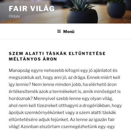
Tartalomhoz
FAIR VILÁG
Oldala
Menü
SZEM ALATTI TÁSKÁK ELTÜNTETÉSE
MÉLTÁNYOS ÁRON
Manapság egyre nehezebb kifogni egy jó ajánlatot és
megszoktuk azt, hogy ami jó, az drága. Ennek miért kell
így lennie? Nem lenne minden jobb, ha elérhető áron
értékesítenék azok a termékeket is, amik minőséget is
hordoznak? Mennyivel szebb lenne egy olyan világ,
ahol nem kell tízezreket otthagyni a drogériákban, hogy
ápoljuk szemkörnyékünket vagy a szem alatti táskák
eltüntetésére adjuk fejünket. Az lenne az igazán fair
világ! Azonban elszórtam csemegézhetünk egy-egy