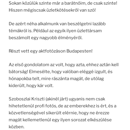
Sokan közülük szinte már a barátnőim, de csak szinte!
Hiszen mégiscsak üzletkötésekről van szó!
De azért néha alkalmunk van beszélgetni lazább
témákról is. Például az egyik ilyen üzlettársam
beszámolt egy nagyobb élményéről.
Részt vett egy aktfotózáson Budapesten!
Az első gondolatom az volt, hogy azta, ehhez aztán kell
bátorság! Elmesélte, hogy valóban eléggé izgult, és
hónapokba telt, mire rászánta magát, de utólag
kiderült, hogy kár volt.
Szoboszlai Kriszti (akinél járt) ugyanis nem csak
hihetetlenül profi fotós, de az emberekhez is ért, és a
közvetlenségével sikerült elérnie, hogy ne érezze
magát kellemetlenül egy ilyen sorozat elkészülése
közben.