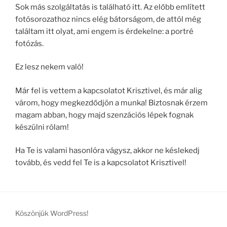
Sok más szolgáltatás is található itt. Az előbb említett
fotósorozathoz nincs elég bátorságom, de attól még
találtam itt olyat, ami engem is érdekelne: a portré
fotózás.
Ez lesz nekem való!
Már fel is vettem a kapcsolatot Krisztivel, és már alig
várom, hogy megkezdődjön a munka! Biztosnak érzem
magam abban, hogy majd szenzációs lépek fognak
készülni rólam!
Ha Te is valami hasonlóra vágysz, akkor ne késlekedj
tovább, és vedd fel Te is a kapcsolatot Krisztivel!
Köszönjük WordPress!