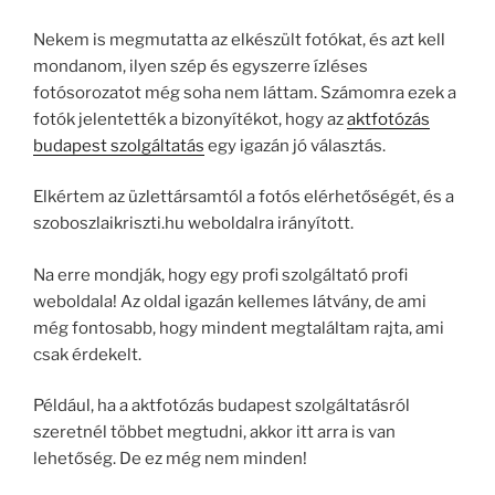
Nekem is megmutatta az elkészült fotókat, és azt kell
mondanom, ilyen szép és egyszerre ízléses
fotósorozatot még soha nem láttam. Számomra ezek a
fotók jelentették a bizonyítékot, hogy az
aktfotózás
budapest szolgáltatás
egy igazán jó választás.
Elkértem az üzlettársamtól a fotós elérhetőségét, és a
szoboszlaikriszti.hu weboldalra irányított.
Na erre mondják, hogy egy profi szolgáltató profi
weboldala! Az oldal igazán kellemes látvány, de ami
még fontosabb, hogy mindent megtaláltam rajta, ami
csak érdekelt.
Például, ha a aktfotózás budapest szolgáltatásról
szeretnél többet megtudni, akkor itt arra is van
lehetőség. De ez még nem minden!