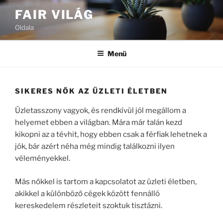
Tartalomhoz
FAIR VILÁG
Oldala
Menü
SIKERES NŐK AZ ÜZLETI ÉLETBEN
Üzletasszony vagyok, és rendkívül jól megállom a
helyemet ebben a világban. Mára már talán kezd
kikopni az a tévhit, hogy ebben csak a férfiak lehetnek a
jók, bár azért néha még mindig találkozni ilyen
véleményekkel.
Más nőkkel is tartom a kapcsolatot az üzleti életben,
akikkel a különböző cégek között fennálló
kereskedelem részleteit szoktuk tisztázni.