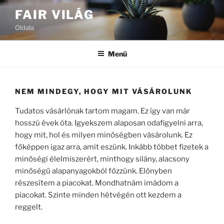
Tartalomhoz
FAIR VILÁG
Oldala
Menü
NEM MINDEGY, HOGY MIT VÁSÁROLUNK
Tudatos vásárlónak tartom magam. Ez így van már
hosszú évek óta. Igyekszem alaposan odafigyelni arra,
hogy mit, hol és milyen minőségben vásárolunk. Ez
főképpen igaz arra, amit eszünk. Inkább többet fizetek a
minőségi élelmiszerért, minthogy silány, alacsony
minőségű alapanyagokból főzzünk. Előnyben
részesítem a piacokat. Mondhatnám imádom a
piacokat. Szinte minden hétvégén ott kezdem a
reggelt.