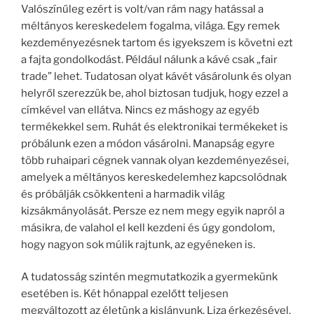
Valószínűleg ezért is volt/van rám nagy hatással a
méltányos kereskedelem fogalma, világa. Egy remek
kezdeményezésnek tartom és igyekszem is követni ezt
a fajta gondolkodást. Például nálunk a kávé csak „fair
trade” lehet. Tudatosan olyat kávét vásárolunk és olyan
helyről szerezzük be, ahol biztosan tudjuk, hogy ezzel a
címkével van ellátva. Nincs ez máshogy az egyéb
termékekkel sem. Ruhát és elektronikai termékeket is
próbálunk ezen a módon vásárolni. Manapság egyre
több ruhaipari cégnek vannak olyan kezdeményezései,
amelyek a méltányos kereskedelemhez kapcsolódnak
és próbálják csökkenteni a harmadik világ
kizsákmányolását. Persze ez nem megy egyik napról a
másikra, de valahol el kell kezdeni és úgy gondolom,
hogy nagyon sok múlik rajtunk, az egyéneken is.
A tudatosság szintén megmutatkozik a gyermekünk
esetében is. Két hónappal ezelőtt teljesen
megváltozott az életünk a kislányunk, Liza érkezésével.