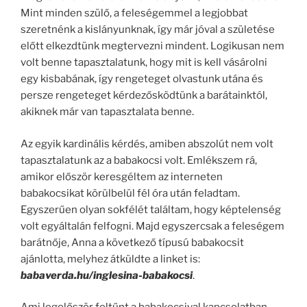
Mint minden szülő, a feleségemmel a legjobbat
szeretnénk a kislányunknak, így már jóval a születése
előtt elkezdtünk megtervezni mindent. Logikusan nem
volt benne tapasztalatunk, hogy mit is kell vásárolni
egy kisbabának, így rengeteget olvastunk utána és
persze rengeteget kérdezősködtünk a barátainktól,
akiknek már van tapasztalata benne.
Az egyik kardinális kérdés, amiben abszolút nem volt
tapasztalatunk az a babakocsi volt. Emlékszem rá,
amikor először keresgéltem az interneten
babakocsikat körülbelül fél óra után feladtam.
Egyszerűen olyan sokfélét találtam, hogy képtelenség
volt egyáltalán felfogni. Majd egyszercsak a feleségem
barátnője, Anna a következő típusú babakocsit
ajánlotta, melyhez átküldte a linket is:
babaverda.hu/inglesina-babakocsi
.