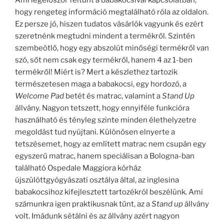
Ami legelőször feltűnt a babakocsival kapcsolatban,
hogy rengeteg információ megtalálható róla az oldalon.
Ez persze jó, hiszen tudatos vásárlók vagyunk és ezért
szeretnénk megtudni mindent a termékről. Szintén
szembeötlő, hogy egy abszolút minőségi termékről van
szó, sőt nem csak egy termékről, hanem 4 az 1-ben
termékről! Miért is? Mert a készlethez tartozik
természetesen maga a babakocsi, egy hordozó, a
Welcome Pad
betét és matrac, valamint a
Stand Up
állvány. Nagyon tetszett, hogy ennyiféle funkcióra
használható és tényleg szinte minden élethelyzetre
megoldást tud nyújtani. Különösen elnyerte a
tetszésemet, hogy az említett matrac nem csupán egy
egyszerű matrac, hanem speciálisan a Bologna-ban
található Ospedale Maggiora kórház
újszülöttgyógyászati osztálya által, az inglesina
babakocsihoz kifejlesztett tartozékról beszélünk. Ami
számunkra igen praktikusnak tűnt, az a
Stand up
állvány
volt. Imádunk sétálni és az állvány azért nagyon