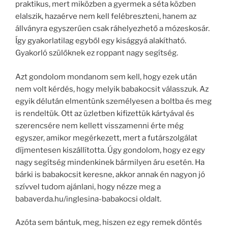
praktikus, mert miközben a gyermek a séta közben
elalszik, hazaérve nem kell felébreszteni, hanem az
állványra egyszerűen csak ráhelyezhető a mózeskosár.
Így gyakorlatilag egyből egy kisággyá alakítható.
Gyakorló szülőknek ez roppant nagy segítség.
Azt gondolom mondanom sem kell, hogy ezek után
nem volt kérdés, hogy melyik babakocsit válasszuk. Az
egyik délután elmentünk személyesen a boltba és meg
is rendeltük. Ott az üzletben kifizettük kártyával és
szerencsére nem kellett visszamenni érte még
egyszer, amikor megérkezett, mert a futárszolgálat
díjmentesen kiszállította. Úgy gondolom, hogy ez egy
nagy segítség mindenkinek bármilyen áru esetén. Ha
bárki is babakocsit keresne, akkor annak én nagyon jó
szívvel tudom ajánlani, hogy nézze meg a
babaverda.hu/inglesina-babakocsi oldalt.
Azóta sem bántuk, meg, hiszen ez egy remek döntés