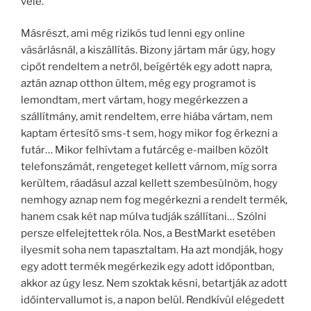
vele.
Másrészt, ami még rizikós tud lenni egy online
vásárlásnál, a kiszállítás. Bizony jártam már úgy, hogy
cipőt rendeltem a netről, beígérték egy adott napra,
aztán aznap otthon ültem, még egy programot is
lemondtam, mert vártam, hogy megérkezzen a
szállítmány, amit rendeltem, erre hiába vártam, nem
kaptam értesítő sms-t sem, hogy mikor fog érkezni a
futár… Mikor felhívtam a futárcég e-mailben közölt
telefonszámát, rengeteget kellett várnom, míg sorra
kerültem, ráadásul azzal kellett szembesülnöm, hogy
nemhogy aznap nem fog megérkezni a rendelt termék,
hanem csak két nap múlva tudják szállítani… Szólni
persze elfelejtettek róla. Nos, a BestMarkt esetében
ilyesmit soha nem tapasztaltam. Ha azt mondják, hogy
egy adott termék megérkezik egy adott időpontban,
akkor az úgy lesz. Nem szoktak késni, betartják az adott
időintervallumot is, a napon belül. Rendkívül elégedett