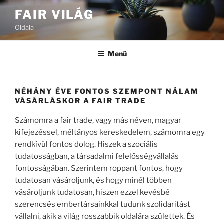
Tartalomhoz
FAIR VILÁG
Oldala
Menü
NÉHÁNY ÉVE FONTOS SZEMPONT NÁLAM
VÁSÁRLÁSKOR A FAIR TRADE
Számomra a fair trade, vagy más néven, magyar
kifejezéssel, méltányos kereskedelem, számomra egy
rendkívül fontos dolog. Hiszek a szociális
tudatosságban, a társadalmi felelősségvállalás
fontosságában. Szerintem roppant fontos, hogy
tudatosan vásároljunk, és hogy minél többen
vásároljunk tudatosan, hiszen ezzel kevésbé
szerencsés embertársainkkal tudunk szolidaritást
vállalni, akik a világ rosszabbik oldalára születtek. És