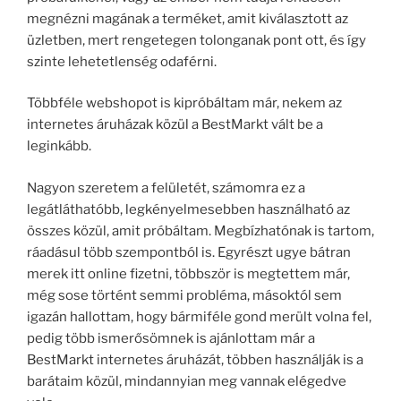
megnézni magának a terméket, amit kiválasztott az
üzletben, mert rengetegen tolonganak pont ott, és így
szinte lehetetlenség odaférni.
Többféle webshopot is kipróbáltam már, nekem az
internetes áruházak közül a BestMarkt vált be a
leginkább.
Nagyon szeretem a felületét, számomra ez a
legátláthatóbb, legkényelmesebben használható az
összes közül, amit próbáltam. Megbízhatónak is tartom,
ráadásul több szempontból is. Egyrészt ugye bátran
merek itt online fizetni, többször is megtettem már,
még sose történt semmi probléma, másoktól sem
igazán hallottam, hogy bármiféle gond merült volna fel,
pedig több ismerősömnek is ajánlottam már a
BestMarkt internetes áruházát, többen használják is a
barátaim közül, mindannyian meg vannak elégedve