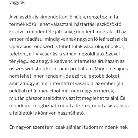
vagyok.
A választék is kimondottan jó náluk, rengeteg fajta
termék közül lehet választani, háztartási eszközöktől
kezdve a mindenféle játékokig mindent megtalál itt az
ember, ráadásul mindig vannak nagyon jó leárazásaik is.
Operációs rendszert is lehet tőlük vásárolni, ebookot,
telefont, a TV vásárlás is simán megoldható. Szóval
tényleg… ez az egyik kedvenc internetes áruházam az
összes webshop közül, amit próbáltam. Mindent sajnos
nem lehet innen rendelni, de azért a legtöbb dolgot,
amit amúgy is mer internetről vásárolni az ember (én
például ruhát meg cipőt már nem nagyon merek,
miután párszor csalódtam), azt itt meg lehet találni. És
mondom… megbízható mind a fizetés, mind a kiszállítás
a felületük is könnyen használható.
Én nagyon szeretem, csak ajánlani tudom mindenkinek.