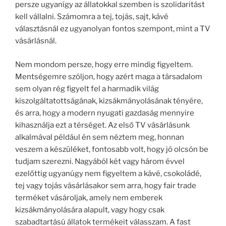
persze ugyanígy az állatokkal szemben is szolidaritást
kell vállalni. Számomra a tej, tojás, sajt, kávé
választásnál ez ugyanolyan fontos szempont, mint a TV
vásárlásnál.
Nem mondom persze, hogy erre mindig figyeltem.
Mentségemre szóljon, hogy azért maga a társadalom
sem olyan rég figyelt fel a harmadik világ
kiszolgáltatottságának, kizsákmányolásának tényére,
és arra, hogy a modern nyugati gazdaság mennyire
kihasználja ezt a térséget. Az első TV vásárlásunk
alkalmával például én sem néztem meg, honnan
veszem a készüléket, fontosabb volt, hogy jó olcsón be
tudjam szerezni. Nagyából két vagy három évvel
ezelőttig ugyanúgy nem figyeltem a kávé, csokoládé,
tej vagy tojás vásárlásakor sem arra, hogy fair trade
terméket vásároljak, amely nem emberek
kizsákmányolására alapult, vagy hogy csak
szabadtartású állatok termékeit válasszam. A fast