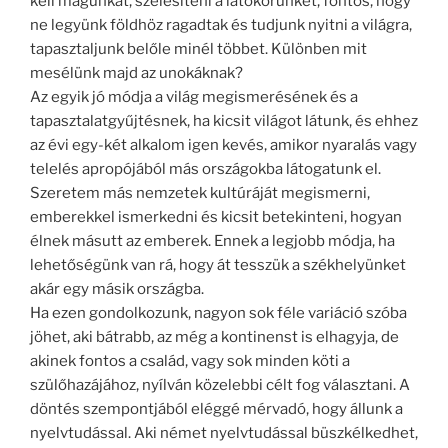
kell magunkat, szélesíteni a látókörünket, fontos, hogy
ne legyünk földhöz ragadtak és tudjunk nyitni a világra,
tapasztaljunk belőle minél többet. Különben mit
mesélünk majd az unokáknak?
Az egyik jó módja a világ megismerésének és a
tapasztalatgyűjtésnek, ha kicsit világot látunk, és ehhez
az évi egy-két alkalom igen kevés, amikor nyaralás vagy
telelés apropójából más országokba látogatunk el.
Szeretem más nemzetek kultúráját megismerni,
emberekkel ismerkedni és kicsit betekinteni, hogyan
élnek másutt az emberek. Ennek a legjobb módja, ha
lehetőségünk van rá, hogy át tesszük a székhelyünket
akár egy másik országba.
Ha ezen gondolkozunk, nagyon sok féle variáció szóba
jöhet, aki bátrabb, az még a kontinenst is elhagyja, de
akinek fontos a család, vagy sok minden köti a
szülőhazájához, nyílván közelebbi célt fog választani. A
döntés szempontjából eléggé mérvadó, hogy állunk a
nyelvtudással. Aki német nyelvtudással büszkélkedhet,