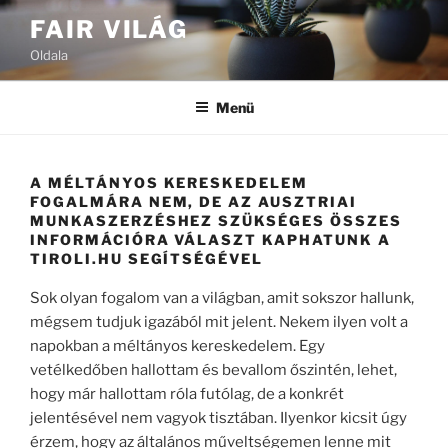
Tartalomhoz
FAIR VILÁG
Oldala
Menü
A MÉLTÁNYOS KERESKEDELEM
FOGALMÁRA NEM, DE AZ AUSZTRIAI
MUNKASZERZÉSHEZ SZÜKSÉGES ÖSSZES
INFORMÁCIÓRA VÁLASZT KAPHATUNK A
TIROLI.HU SEGÍTSÉGÉVEL
Sok olyan fogalom van a világban, amit sokszor hallunk,
mégsem tudjuk igazából mit jelent. Nekem ilyen volt a
napokban a méltányos kereskedelem. Egy
vetélkedőben hallottam és bevallom őszintén, lehet,
hogy már hallottam róla futólag, de a konkrét
jelentésével nem vagyok tisztában. Ilyenkor kicsit úgy
érzem, hogy az általános műveltségemen lenne mit