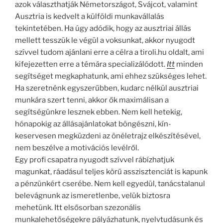
azok választhatják Németországot, Svájcot, valamint
Ausztria is kedvelt a külföldi munkavállalás
tekintetében. Ha úgy adódik, hogy az ausztriai állás
mellett tesszük le végül a voksunkat, akkor nyugodt
szívvel tudom ajánlani erre a célra a tiroli.hu oldalt, ami
kifejezetten erre a témára specializálódott.
Itt
minden
segítséget megkaphatunk, ami ehhez szükséges lehet.
Ha szeretnénk egyszerűbben, kudarc nélkül ausztriai
munkára szert tenni, akkor ők maximálisan a
segítségünkre lesznek ebben. Nem kell hetekig,
hónapokig az állásajánlatokat böngészni, kín-
keservesen megküzdeni az önéletrajz elkészítésével,
nem beszélve a motivációs levélről.
Egy profi csapatra nyugodt szívvel rábízhatjuk
magunkat, ráadásul teljes körű asszisztenciát is kapunk
a pénzünkért cserébe. Nem kell egyedül, tanácstalanul
belevágnunk az ismeretlenbe, velük biztosra
mehetünk. Itt elsősorban szezonális
munkalehetőségekre pályázhatunk, nyelvtudásunk és