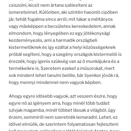
csiszolni, kicsit nem ártana szélesíteni az
ismereteimet. Különben, aki szintén hasonló cipőben
jár, tehát fogalma sincs arról, mit takar a méltányos
vagy másképpen a becsületes kereskedelem, annak
elmondom, hogy lényegében ez egy jótékonysági
kezdeményezés, ami a harmadik országbeli
kistermelőknek és így ezáltal a helyi közösségeknek
próbál segíteni, hogy a szegény országok kistermelői is
érezzék, hogy igenis szükség van az ő munkájukra és a
termékeikre is. Szeretem ezeket a műsorokat, mert
sok mindent lehet tanulni belőle, bár ilyenkor jövök rá,
hogy mennyi mindennel nem vagyok képben.
Ahogy egyre idősebb vagyok, azt veszem észre, hogy
egyre nő az igényem arra, hogy minél több tudást
szívjak magamba, minél többet lássak a világból, úgy
érzem, semmiről nem szeretnék lemaradni. Lehet, ez
idővel elmúlik, de szerintem folyamatosan fejleszteni