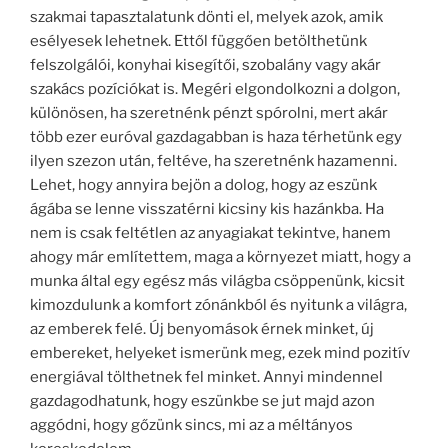
szakmai tapasztalatunk dönti el, melyek azok, amik
esélyesek lehetnek. Ettől függően betölthetünk
felszolgálói, konyhai kisegítői, szobalány vagy akár
szakács pozíciókat is. Megéri elgondolkozni a dolgon,
különösen, ha szeretnénk pénzt spórolni, mert akár
több ezer euróval gazdagabban is haza térhetünk egy
ilyen szezon után, feltéve, ha szeretnénk hazamenni.
Lehet, hogy annyira bejön a dolog, hogy az eszünk
ágába se lenne visszatérni kicsiny kis hazánkba. Ha
nem is csak feltétlen az anyagiakat tekintve, hanem
ahogy már említettem, maga a környezet miatt, hogy a
munka által egy egész más világba csöppenünk, kicsit
kimozdulunk a komfort zónánkból és nyitunk a világra,
az emberek felé. Új benyomások érnek minket, új
embereket, helyeket ismerünk meg, ezek mind pozitív
energiával tölthetnek fel minket. Annyi mindennel
gazdagodhatunk, hogy eszünkbe se jut majd azon
aggódni, hogy gőzünk sincs, mi az a méltányos