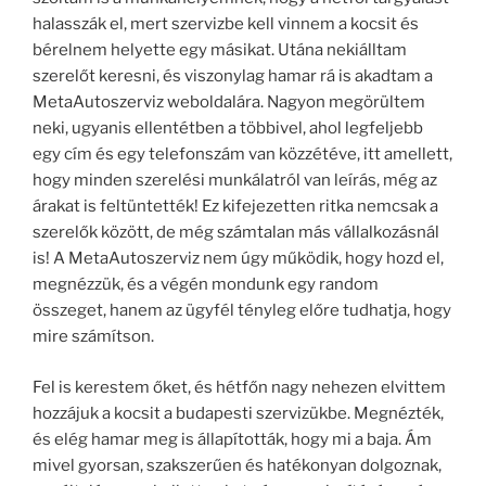
halasszák el, mert szervizbe kell vinnem a kocsit és
bérelnem helyette egy másikat. Utána nekiálltam
szerelőt keresni, és viszonylag hamar rá is akadtam a
MetaAutoszerviz weboldalára. Nagyon megörültem
neki, ugyanis ellentétben a többivel, ahol legfeljebb
egy cím és egy telefonszám van közzétéve, itt amellett,
hogy minden szerelési munkálatról van leírás, még az
árakat is feltüntették! Ez kifejezetten ritka nemcsak a
szerelők között, de még számtalan más vállalkozásnál
is! A MetaAutoszerviz nem úgy működik, hogy hozd el,
megnézzük, és a végén mondunk egy random
összeget, hanem az ügyfél tényleg előre tudhatja, hogy
mire számítson.
Fel is kerestem őket, és hétfőn nagy nehezen elvittem
hozzájuk a kocsit a budapesti szervizükbe. Megnézték,
és elég hamar meg is állapították, hogy mi a baja. Ám
mivel gyorsan, szakszerűen és hatékonyan dolgoznak,