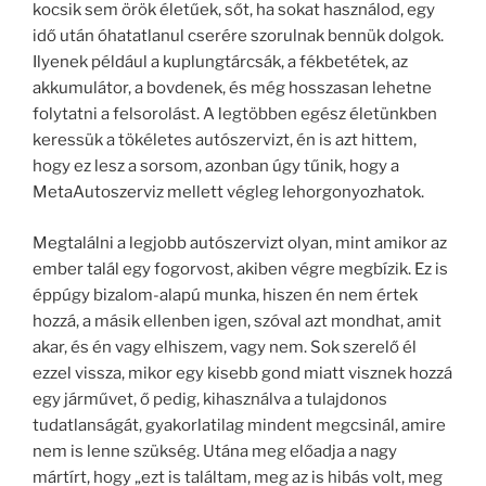
kocsik sem örök életűek, sőt, ha sokat használod, egy
idő után óhatatlanul cserére szorulnak bennük dolgok.
Ilyenek például a kuplungtárcsák, a fékbetétek, az
akkumulátor, a bovdenek, és még hosszasan lehetne
folytatni a felsorolást. A legtöbben egész életünkben
keressük a tökéletes autószervizt, én is azt hittem,
hogy ez lesz a sorsom, azonban úgy tűnik, hogy a
MetaAutoszerviz mellett végleg lehorgonyozhatok.
Megtalálni a legjobb autószervizt olyan, mint amikor az
ember talál egy fogorvost, akiben végre megbízik. Ez is
éppúgy bizalom-alapú munka, hiszen én nem értek
hozzá, a másik ellenben igen, szóval azt mondhat, amit
akar, és én vagy elhiszem, vagy nem. Sok szerelő él
ezzel vissza, mikor egy kisebb gond miatt visznek hozzá
egy járművet, ő pedig, kihasználva a tulajdonos
tudatlanságát, gyakorlatilag mindent megcsinál, amire
nem is lenne szükség. Utána meg előadja a nagy
mártírt, hogy „ezt is találtam, meg az is hibás volt, meg