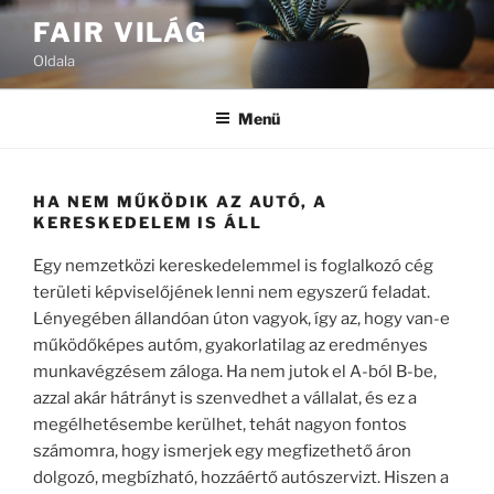
Tartalomhoz
FAIR VILÁG
Oldala
Menü
HA NEM MŰKÖDIK AZ AUTÓ, A
KERESKEDELEM IS ÁLL
Egy nemzetközi kereskedelemmel is foglalkozó cég
területi képviselőjének lenni nem egyszerű feladat.
Lényegében állandóan úton vagyok, így az, hogy van-e
működőképes autóm, gyakorlatilag az eredményes
munkavégzésem záloga. Ha nem jutok el A-ból B-be,
azzal akár hátrányt is szenvedhet a vállalat, és ez a
megélhetésembe kerülhet, tehát nagyon fontos
számomra, hogy ismerjek egy megfizethető áron
dolgozó, megbízható, hozzáértő autószervizt. Hiszen a