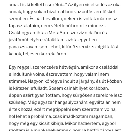
amazt is ki kellett cserélni…” Az ilyen viselkedés az oka
annak, hogy sokan bizalmatlanok az autószerelőkkel
szemben. És hát bevallom, nekem is voltak már rossz
tapasztalataim, nem véletlenül írom le mindezt.
Csakhogy amióta a MetaAutoszerviz oldalára és
javítóműhelyére rátaláltam, azóta egyetlen
panaszszavam sem lehet, kitűnő szerviz-szolgáltatást
kapok, teljesen korrekt áron.
Egy reggel, szerencsére hétvégén, amikor a családdal
elindultunk volna, észrevettem, hogy valami nem
stimmel. Nagyon köhögve indult a járgány, és út közben
is kétszer lefulladt. Sosem csinált ilyet korábban,
éppen ezért gyanítottam, hogy sürgősen szerelőre lesz
szükség. Még egyszer hangsúlyoznám: egyáltalán nem
értek hozzá, ezért megtippelni sem szerettem volna,
hol lehet a probléma, csak imádkoztam magamban,
hogy még egy kicsit kibírja. Mikor hazaértem, egyből
szóltam is a munkahelyemnek, hogy a hétfői tárgyalást