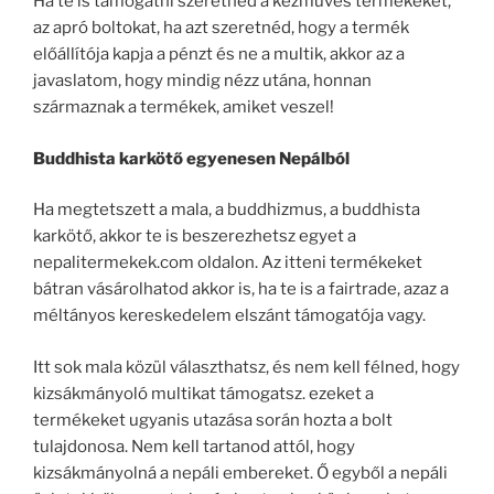
Ha te is támogatni szeretnéd a kézműves termékeket,
az apró boltokat, ha azt szeretnéd, hogy a termék
előállítója kapja a pénzt és ne a multik, akkor az a
javaslatom, hogy mindig nézz utána, honnan
származnak a termékek, amiket veszel!
Buddhista karkötő egyenesen Nepálból
Ha megtetszett a mala, a buddhizmus, a buddhista
karkötő, akkor te is beszerezhetsz egyet a
nepalitermekek.com oldalon. Az itteni termékeket
bátran vásárolhatod akkor is, ha te is a fairtrade, azaz a
méltányos kereskedelem elszánt támogatója vagy.
Itt sok mala közül választhatsz, és nem kell félned, hogy
kizsákmányoló multikat támogatsz. ezeket a
termékeket ugyanis utazása során hozta a bolt
tulajdonosa. Nem kell tartanod attól, hogy
kizsákmányolná a nepáli embereket. Ő egyből a nepáli