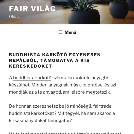
Tartalomhoz
FAIR VILÁG
Oldala
Menü
BUDDHISTA KARKÖTŐ EGYENESEN
NEPÁLBÓL, TÁMOGATVA A KIS
KERESKEDŐKET
A
buddhista karkötő
számtalan sokféle anyagból
készülhet. Minden anyagnak más a jelentése, és azt
mondják, az a te anyagod, ami elsőre megtetszik.
De honnan szerezhetsz be jó minőségű, fairtrade
buddhista karkötőket? Mit tegyél, ha nem akarod a
kizsákmányolókat támogatni?