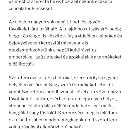
üzletekből szerezte be és hozta el nekünk ezeket a
csodálatos kincseket.
Az oldalon nagyon sok nepáli, tibeti és egyéb
távolkeleti áru található. A tulajdonos utazásairól pedig
blogot és vlogot is készített, így a videókon, képeken és
bejegyzéseken keresztül mi magunk is
megismerkedhetünk a nepáli kultúrával, az
emberekkel, az üzletekkel és azokkal akik a termékeket
előállították.
Szeretem ezeket a kis boltokat, szeretek ilyen egyedi
helyeken vásárolni. Nagyszerű termékeket lehet itt
venni. Szeretem a buddhizmust, közel áll a szívemhez a
távol-keleti kultúra, ezért kerestem egy olyan helyet,
ahonnan lelkifurdalás nélkül rendelhetek pár malát,
hangtálat vagy füstölőt. Szerencsére meg is találtam
ezt a boltot, ahol mindent megkapok, amit szerettem
volna, ráadásul ellenőrizhető helyről.