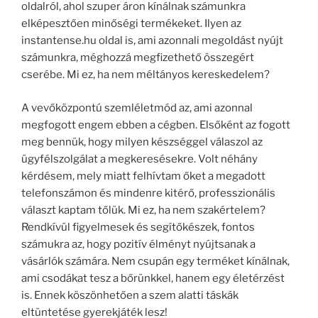
oldalról, ahol szuper áron kínálnak számunkra
elképesztően minőségi termékeket. Ilyen az
instantense.hu oldal is, ami azonnali megoldást nyújt
számunkra, méghozzá megfizethető összegért
cserébe. Mi ez, ha nem méltányos kereskedelem?
A vevőközpontú szemléletmód az, ami azonnal
megfogott engem ebben a cégben. Elsőként az fogott
meg bennük, hogy milyen készséggel válaszol az
ügyfélszolgálat a megkeresésekre. Volt néhány
kérdésem, mely miatt felhívtam őket a megadott
telefonszámon és mindenre kitérő, professzionális
választ kaptam tőlük. Mi ez, ha nem szakértelem?
Rendkívül figyelmesek és segítőkészek, fontos
számukra az, hogy pozitív élményt nyújtsanak a
vásárlók számára. Nem csupán egy terméket kínálnak,
ami csodákat tesz a bőrünkkel, hanem egy életérzést
is. Ennek köszönhetően a szem alatti táskák
eltüntetése gyerekjáték lesz!