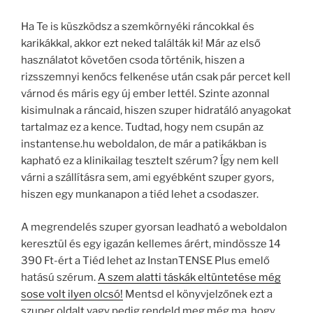
Ha Te is küszködsz a szemkörnyéki ráncokkal és
karikákkal, akkor ezt neked találták ki! Már az első
használatot követően csoda történik, hiszen a
rizsszemnyi kenőcs felkenése után csak pár percet kell
várnod és máris egy új ember lettél. Szinte azonnal
kisimulnak a ráncaid, hiszen szuper hidratáló anyagokat
tartalmaz ez a kence. Tudtad, hogy nem csupán az
instantense.hu weboldalon, de már a patikákban is
kapható ez a klinikailag tesztelt szérum? Így nem kell
várni a szállításra sem, ami egyébként szuper gyors,
hiszen egy munkanapon a tiéd lehet a csodaszer.
A megrendelés szuper gyorsan leadható a weboldalon
keresztül és egy igazán kellemes árért, mindössze 14
390 Ft-ért a Tiéd lehet az InstanTENSE Plus emelő
hatású szérum.
A szem alatti táskák eltüntetése még
sose volt ilyen olcsó!
Mentsd el könyvjelzőnek ezt a
szuper oldalt vagy pedig rendeld meg még ma, hogy