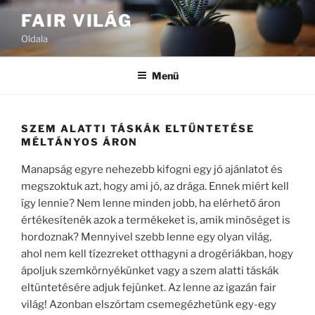
Tartalomhoz
FAIR VILÁG
Oldala
Menü
SZEM ALATTI TÁSKÁK ELTÜNTETÉSE
MÉLTÁNYOS ÁRON
Manapság egyre nehezebb kifogni egy jó ajánlatot és
megszoktuk azt, hogy ami jó, az drága. Ennek miért kell
így lennie? Nem lenne minden jobb, ha elérhető áron
értékesítenék azok a termékeket is, amik minőséget is
hordoznak? Mennyivel szebb lenne egy olyan világ,
ahol nem kell tízezreket otthagyni a drogériákban, hogy
ápoljuk szemkörnyékünket vagy a szem alatti táskák
eltüntetésére adjuk fejünket. Az lenne az igazán fair
világ! Azonban elszórtam csemegézhetünk egy-egy