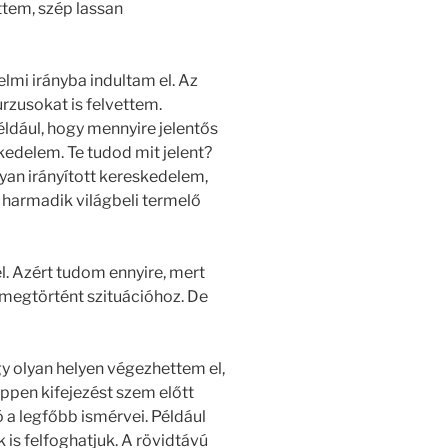
tem, szép lassan
mi irányba indultam el. Az
rzusokat is felvettem.
dául, hogy mennyire jelentős
edelem. Te tudod mit jelent?
an irányított kereskedelem,
a harmadik világbeli termelő
el. Azért tudom ennyire, mert
megtörtént szituációhoz. De
 olyan helyen végezhettem el,
ppen kifejezést szem előtt
 a legfőbb ismérvei. Például
is felfoghatjuk. A rövidtávú