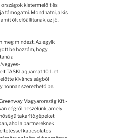
 országok kistermelőit és
nja támogatni. Mondhatni, a kis
mit ők előállítanak, az jó.
am meg mindezt. Az egyik
gott be hozzám, hogy
taná a
k/vegyes-
relt TASKI aquamat 10.1-et.
előtte kíváncsiságból
gy honnan szerezhető be.
 Greenway Magyarország Kft.-
lyan cégről beszélünk, amely
nőségű takarítógépeket
ban, ahol a partnereknek
eltetéssel kapcsolatos