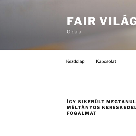
Tartalomhoz
FAIR VILÁ
Oldala
Kezdőlap
Kapcsolat
ÍGY SIKERÜLT MEGTANU
MÉLTÁNYOS KERESKEDE
FOGALMÁT