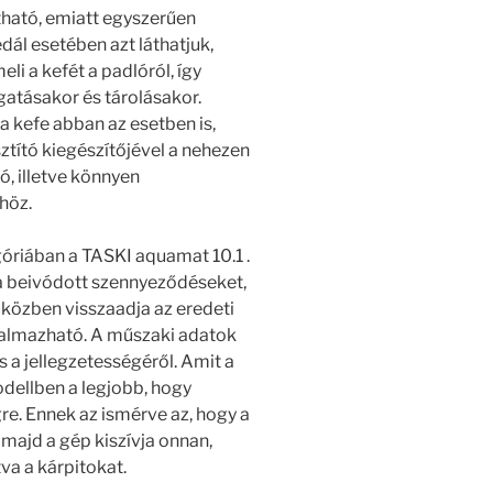
tható, emiatt egyszerűen
dál esetében azt láthatjuk,
li a kefét a padlóról, így
atásakor és tárolásakor.
 kefe abban az esetben is,
ztító kiegészítőjével a nehezen
ó, illetve könnyen
höz.
óriában a TASKI aquamat 10.1 .
a a beivódott szennyeződéseket,
iközben visszaadja az eredeti
kalmazható. A műszaki adatok
és a jellegzetességéről. Amit a
odellben a legjobb, hogy
gre. Ennek az ismérve az, hogy a
 majd a gép kiszívja onnan,
va a kárpitokat.