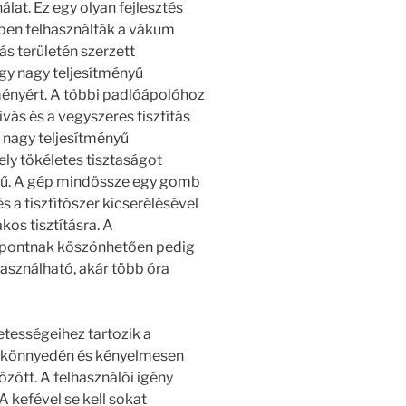
lat. Ez egy olyan fejlesztés
ben felhasználták a vákum
tás területén szerzett
gy nagy teljesítményű
dményért. A többi padlóápolóhoz
ás és a vegyszeres tisztítás
 nagy teljesítményű
ely tökéletes tisztaságot
zerű. A gép mindössze egy gomb
a tisztítószer kicserélésével
kos tisztításra. A
yi pontnak köszönhetően pedig
használható, akár több óra
zetességeihez tartozik a
l könnyedén és kényelmesen
zött. A felhasználói igény
A kefével se kell sokat