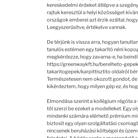
kereskedelmi érdeket átlépve a szegény
rajtuk keresztül a helyi közösséget kívá
országok emberei azt érzik ezáltal, hogy a
Leegyszerűsítve, értékelve vannak.
De térjünk is vissza arra, hogyan tanult
tanulós estémen egy takarító néni kopo
megkérdezze, hogy zavarna-e, ha beindí
https://greenwaykft.hu/berelheto-gepe
takaritogepek/karpittisztito oldalról bé
Természetesen nem okozott gondot, de 
kikérdeztem, hogy milyen gép ez, és ho
Elmondása szerint a kollégium régóta a
től szerzi be ezeket a modelleket. Egy o
mindenki számára elérhető prémium mi
biztosít egy olyan szolgáltatási csomag
nincsenek beruházási költségei és üzem