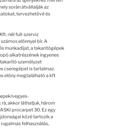
 számára az igényekhez mérten
ely során átvállalják az
datokat, tervezhetővé és
t.-nél full-szerviz
 számos előnnyel bír. A
t és munkadíjat, a takarítógépek
opó alkatrészének ingyenes
 a takarító személyzet
s cseregépet is tartalmaz.
 előny megtalálható a kft
gepek/vegyes-
 rá, akkor láthatjuk, három
TASKI procarpet 30. Ez egy
jdonságai közé tartozik a
 rugalmas felhasználás,