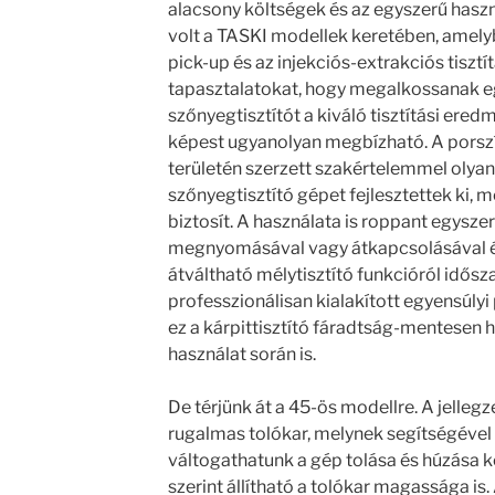
alacsony költségek és az egyszerű haszná
volt a TASKI modellek keretében, amely
pick-up és az injekciós-extrakciós tisztí
tapasztalatokat, hogy megalkossanak e
szőnyegtisztítót a kiváló tisztítási ere
képest ugyanolyan megbízható. A porszív
területén szerzett szakértelemmel olyan
szőnyegtisztító gépet fejlesztettek ki, m
biztosít. A használata is roppant egys
megnyomásával vagy átkapcsolásával és 
átváltható mélytisztító funkcióról idősza
professzionálisan kialakított egyensúl
ez a kárpittisztító fáradtság-mentesen 
használat során is.
De térjünk át a 45-ös modellre. A jelleg
rugalmas tolókar, melynek segítségéve
váltogathatunk a gép tolása és húzása kö
szerint állítható a tolókar magassága is. 