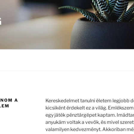
G
LNOM A
Kereskedelmet tanulni életem legjobb d
LEM
kicsiként érdekelt ez a világ. Emlékszem
egy játék pénztárgépet kaptam. Imádta
anyukám voltak a vevők, és mivel szere
valamilyen kedvezményt. Akkoriban mé