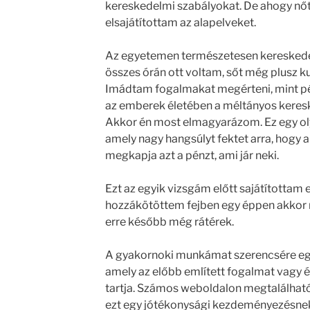
kereskedelmi szabályokat. De ahogy nőt
elsajátítottam az alapelveket.
Az egyetemen természetesen kereskedel
összes órán ott voltam, sőt még plusz ku
Imádtam fogalmakat megérteni, mint pél
az emberek életében a méltányos keresk
Akkor én most elmagyarázom. Ez egy oly
amely nagy hangsúlyt fektet arra, hogy 
megkapja azt a pénzt, ami jár neki.
Ezt az egyik vizsgám előtt sajátítottam 
hozzákötöttem fejben egy éppen akkor 
erre később még rátérek.
A gyakornoki munkámat szerencsére egy
amely az előbb említett fogalmat vagy é
tartja. Számos weboldalon megtalálható
ezt egy jótékonysági kezdeményezésnek 