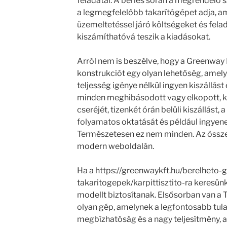
feladatai. A bérlés során a megrendelő
a legmegfelelőbb takarítógépet adja, am
üzemeltetéssel járó költségeket és fela
kiszámíthatóvá teszik a kiadásokat.
Arról nem is beszélve, hogy a Greenway Kf
konstrukciót egy olyan lehetőség, amely
teljesség igénye nélkül ingyen kiszállás
minden meghibásodott vagy elkopott, k
cseréjét, tizenkét órán belüli kiszállást,
folyamatos oktatását és például ingyene
Természetesen ez nem minden. Az összes
modern weboldalán.
Ha a https://greenwaykft.hu/berelheto-
takaritogepek/karpittisztito-ra keresünk
modellt biztosítanak. Elsősorban van a 
olyan gép, amelynek a legfontosabb tula
megbízhatóság és a nagy teljesítmény, a