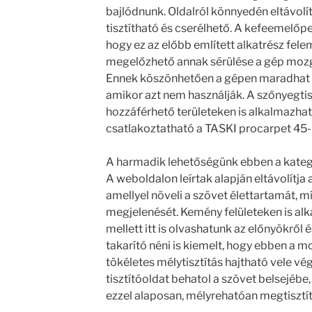
bajlódnunk. Oldalról könnyedén eltávolí
tisztítható és cserélhető. A kefeemelőpe
hogy ez az előbb említett alkatrész feleme
megelőzhető annak sérülése a gép mozg
Ennek köszönhetően a gépen maradhat a
amikor azt nem használják. A szőnyegtis
hozzáférhető területeken is alkalmazhat
csatlakoztatható a TASKI procarpet 45-
A harmadik lehetőségünk ebben a kateg
A weboldalon leírtak alapján eltávolítj
amellyel növeli a szövet élettartamát, m
megjelenését. Kemény felületeken is al
mellett itt is olvashatunk az előnyökről 
takarító néni is kiemelt, hogy ebben a m
tökéletes mélytisztítás hajtható vele vé
tisztítóoldat behatol a szövet belsejébe,
ezzel alaposan, mélyrehatóan megtisztít