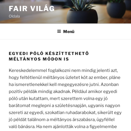
Tartalomhoz
FAIR VILÁG
Oldala
Menü
EGYEDI PÓLÓ KÉSZÍTTETHETŐ
MÉLTÁNYOS MÓDON IS
Kereskedelemmel foglalkozni nem mindig jelenti azt,
hogy feltétlenül méltányos üzletet köt az ember, pláne
ha ismeretlenekkel kell megegyezésre jutni. Azonban
pozitív példák mindig akadnak. Például amikor egyedi
póló után kutattam, mert szerettem volna egy jó
barátomat meglepni a születésnapján, ugyanis nagyon
szereti az egyedi, szokatlan ruhadarabokat, sikerült egy
jó példát találnom a méltányos árszabásra, ügyféllel
való bánásra. Ha nem ajánlották volna a figyelmembe