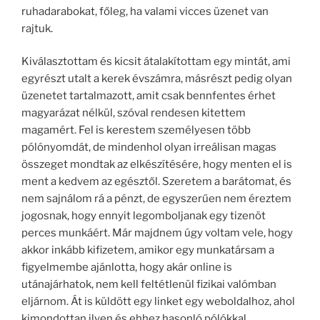
ruhadarabokat, főleg, ha valami vicces üzenet van
rajtuk.
Kiválasztottam és kicsit átalakítottam egy mintát, ami
egyrészt utalt a kerek évszámra, másrészt pedig olyan
üzenetet tartalmazott, amit csak bennfentes érhet
magyarázat nélkül, szóval rendesen kitettem
magamért. Fel is kerestem személyesen több
pólónyomdát, de mindenhol olyan irreálisan magas
összeget mondtak az elkészítésére, hogy menten el is
ment a kedvem az egésztől. Szeretem a barátomat, és
nem sajnálom rá a pénzt, de egyszerűen nem éreztem
jogosnak, hogy ennyit legomboljanak egy tizenöt
perces munkáért. Már majdnem úgy voltam vele, hogy
akkor inkább kifizetem, amikor egy munkatársam a
figyelmembe ajánlotta, hogy akár online is
utánajárhatok, nem kell feltétlenül fizikai valómban
eljárnom. Át is küldött egy linket egy weboldalhoz, ahol
kimondottan ilyen és ehhez hasonló pólókkal,