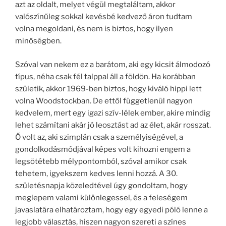
azt az oldalt, melyet végül megtaláltam, akkor
valószínűleg sokkal kevésbé kedvező áron tudtam
volna megoldani, és nem is biztos, hogy ilyen
minőségben.
Szóval van nekem ez a barátom, aki egy kicsit álmodozó
típus, néha csak fél talppal áll a földön. Ha korábban
születik, akkor 1969-ben biztos, hogy kiváló hippi lett
volna Woodstockban. De ettől függetlenül nagyon
kedvelem, mert egy igazi szív-lélek ember, akire mindig
lehet számítani akár jó leosztást ad az élet, akár rosszat.
Ő volt az, aki szimplán csak a személyiségével, a
gondolkodásmódjával képes volt kihozni engem a
legsötétebb mélypontomból, szóval amikor csak
tehetem, igyekszem kedves lenni hozzá. A 30.
születésnapja közeledtével úgy gondoltam, hogy
meglepem valami különlegessel, és a feleségem
javaslatára elhatároztam, hogy egy egyedi póló lenne a
legjobb választás, hiszen nagyon szereti a színes