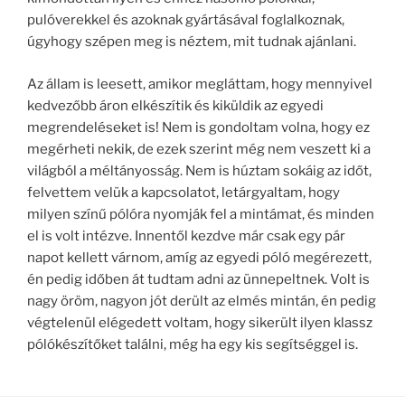
pulóverekkel és azoknak gyártásával foglalkoznak,
úgyhogy szépen meg is néztem, mit tudnak ajánlani.
Az állam is leesett, amikor megláttam, hogy mennyivel
kedvezőbb áron elkészítik és kiküldik az egyedi
megrendeléseket is! Nem is gondoltam volna, hogy ez
megérheti nekik, de ezek szerint még nem veszett ki a
világból a méltányosság. Nem is húztam sokáig az időt,
felvettem velük a kapcsolatot, letárgyaltam, hogy
milyen színű pólóra nyomják fel a mintámat, és minden
el is volt intézve. Innentől kezdve már csak egy pár
napot kellett várnom, amíg az egyedi póló megérezett,
én pedig időben át tudtam adni az ünnepeltnek. Volt is
nagy öröm, nagyon jót derült az elmés mintán, én pedig
végtelenül elégedett voltam, hogy sikerült ilyen klassz
pólókészítőket találni, még ha egy kis segítséggel is.